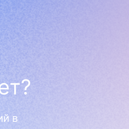
ет?
ий в