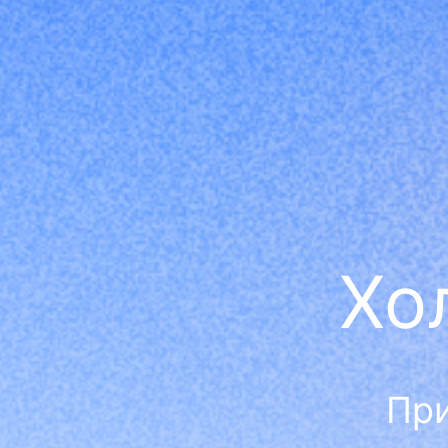
Хо
При